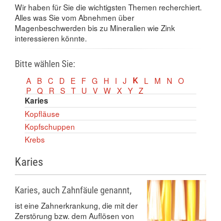
Wir haben für Sie die wichtigsten Themen recherchiert.
Alles was Sie vom Abnehmen über
Magenbeschwerden bis zu Mineralien wie Zink
interessieren könnte.
Bitte wählen Sie:
A
B
C
D
E
F
G
H
I
J
K
L
M
N
O
P
Q
R
S
T
U
V
W
X
Y
Z
Karies
Kopfläuse
Kopfschuppen
Krebs
Karies
Karies, auch Zahnfäule genannt,
ist eine Zahnerkrankung, die mit der
Zerstörung bzw. dem Auflösen von